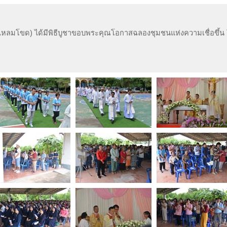
 (แหลมโขด) ได้มีพิธีบูชาขอบพระคุณโอกาสฉลองชุมชนแห่งความเชื่อขึ้น 