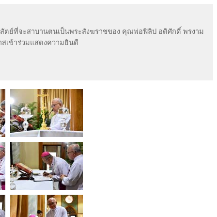
อสัตย์ที่จะสาบานตนเป็นพระสังฆราชของ คุณพ่อฟิลิป อดิศักดิ์ พรงาม
สเข้าร่วมแสดงความยินดี