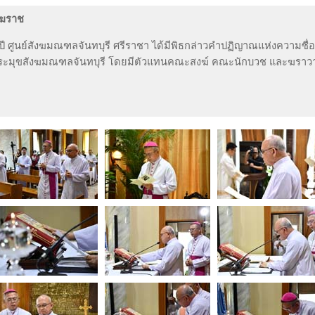
งฆราช
 ปี ศูนย์สังฆมณฑลจันทบุรี ศรีราชา ได้มีพิธกล่าวคำปฏิญาณแห่งความซื่
งประมุขสังฆมณฑลจันทบุรี โดยมีตัวแทนคณะสงฆ์ คณะนักบวช และฆราวา