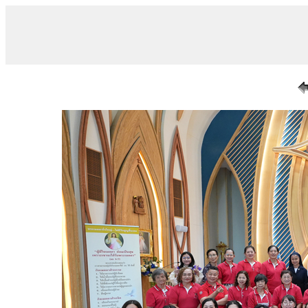
/ 025