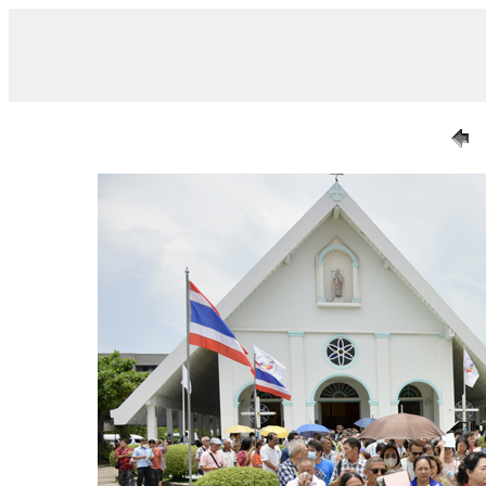
/ 017