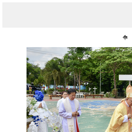
/ 005