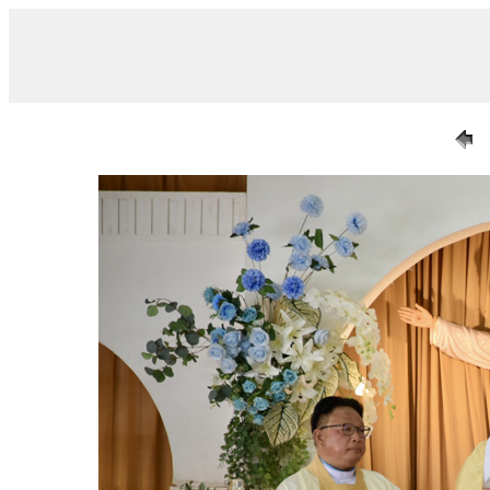
/ 019