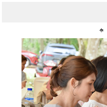
/ 009