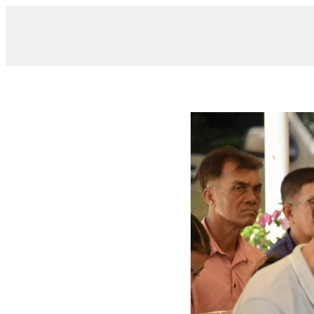
/ 012