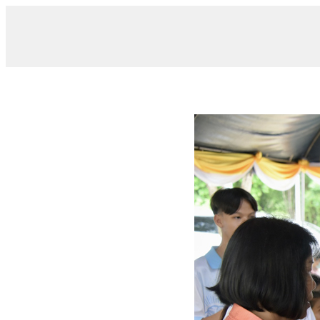
/ 020