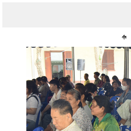
/ 020