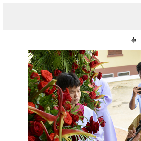
/ 023