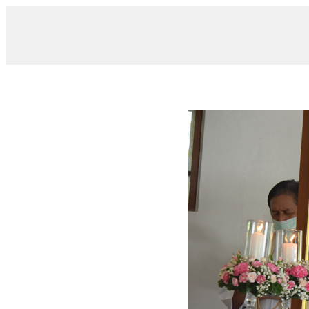
/ 011