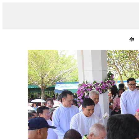
/ 023