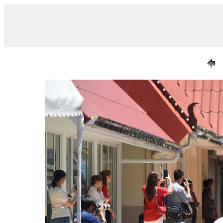
/ 005