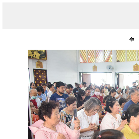
/ 007