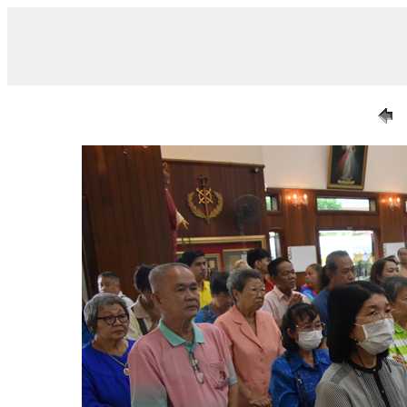
/ 006