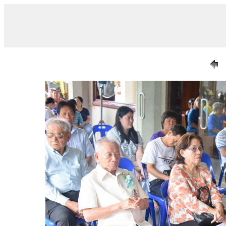
/ 011