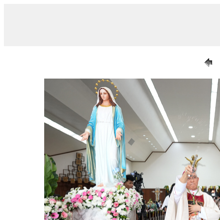
/ 018