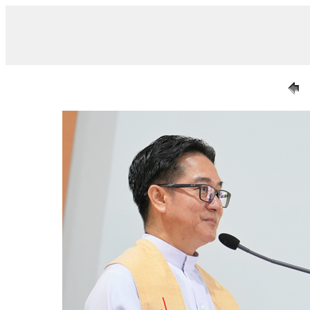
/ 031