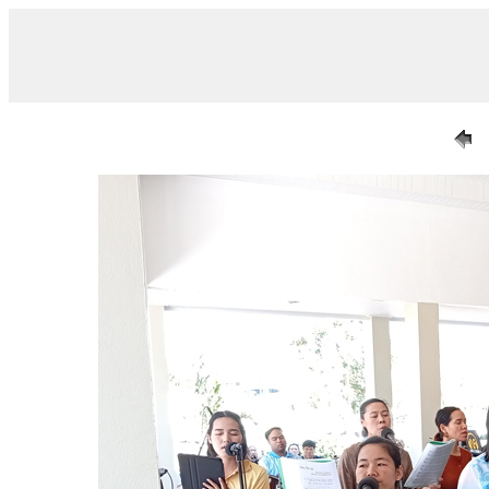
/ 009