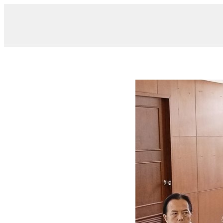
/ 015