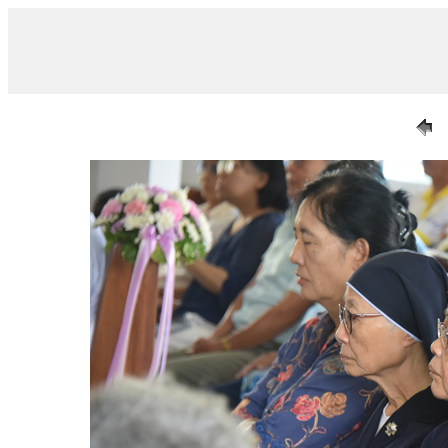
/ 007