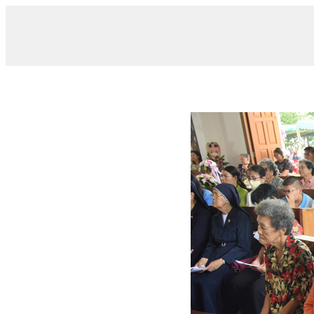
/ 008