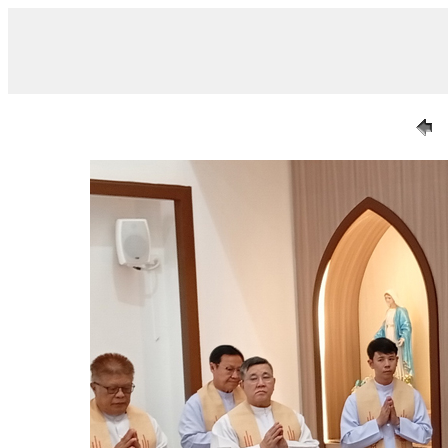
/ 017