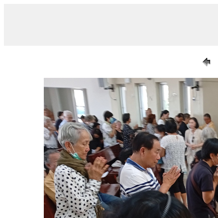
/ 018