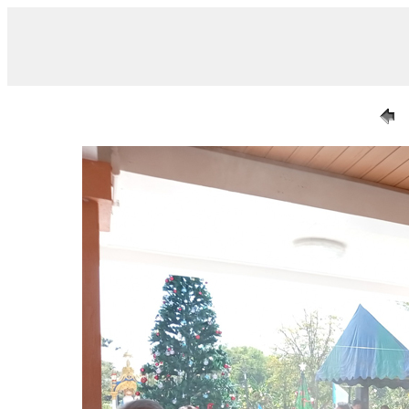
/ 020