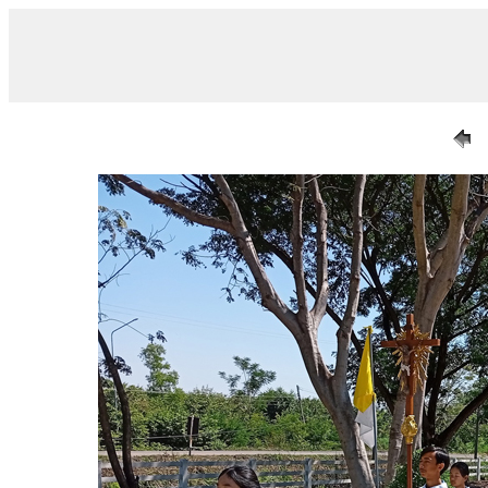
/ 021